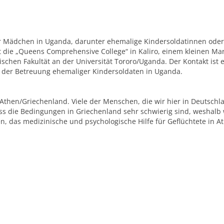
 für Mädchen in Uganda, darunter ehemalige Kindersoldatinnen od
st die „Queens Comprehensive College“ in Kaliro, einem kleinen Ma
gischen Fakultät an der Universität Tororo/Uganda. Der Kontakt i
n der Betreuung ehemaliger Kindersoldaten in Uganda.
in Athen/Griechenland. Viele der Menschen, die wir hier in Deutsc
ss die Bedingungen in Griechenland sehr schwierig sind, weshalb w
n, das medizinische und psychologische Hilfe für Geflüchtete in At