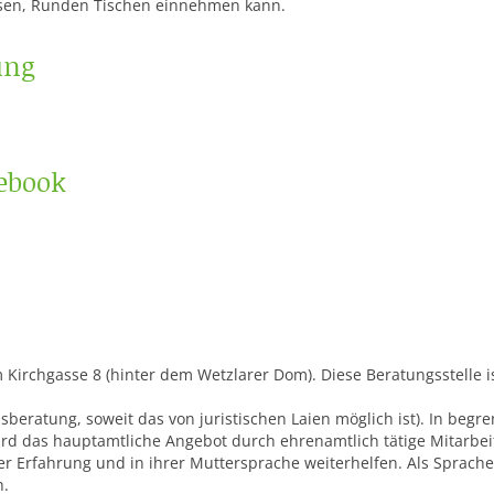
reisen, Runden Tischen einnehmen kann.
ung
cebook
 Kirchgasse 8 (hinter dem Wetzlarer Dom). Diese Beratungsstelle ist
nsberatung, soweit das von juristischen Laien möglich ist). In be
rd das hauptamtliche Angebot durch ehrenamtlich tätige Mitarbeit
er Erfahrung und in ihrer Muttersprache weiterhelfen. Als Sprachen
h.